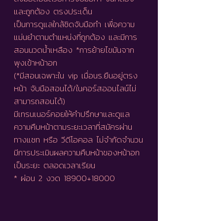
และถูกต้อง ตรงประเด็น
เป็นการดูแลใกล้ชิดจับมือทำ เพื่อความ
แม่นยำตามตำแหน่งที่ถูกต้อง และมีการ
สอนนวดน้ำเหลือง *การย้ายไขมันจาก
พุงเข้าหน้าอก
(*มีสอนเฉพาะใน vip เมื่อนร.ยืนอยู่ตรง
หน้า จับมือสอนได้/ในคอร์สออนไลน์ไม่
สามารถสอนได้)
มีเทรนเนอร์คอยให้คำปรึกษาและดูแล
ความคืบหน้าตามระยะเวลาที่สมัครผ่าน
ทางแชท หรือ วีดีโอคอล ไม่จำกัดจำนวน
มีการประเมินผลความคืบหน้าของหน้าอก
เป็นระยะ ตลอดเวลาเรียน
* ผ่อน 2 งวด 18900+18000