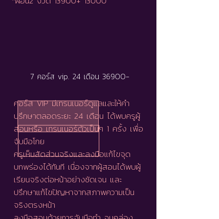
*ผ่อน2 งวด 13900+ 13000
7 คอร์ส vip. 24 เดือน 36900-
คอร์ส VIP มีเทรนเนอร์ดูแลและให้คำ
ปรึกษาตลอดระยะ 24 เดือน ได้พบครูผู้
สอนหรือ เทรนเนอร์ตัวเป็นๆ 1 ครั้ง เพื่อ
จับมือโกย
ครูเห็นสัดส่วนจริงและลงมือแก้ไขจุด
บกพร่องได้ทันที เนื่องจากผู้สอนได้พบผู้
เรียนจริงต่อหน้าอย่างชัดเจน และ
ปรึกษาแก้ไขปัญหาจากสภาพความเป็น
จริงตรงหน้า
ลงมือสอนด้วยการจับมือทำ จนคล่อง