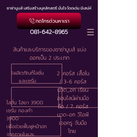
ซาซ่าบูบส์ เสริมสร้างบุคลิกสตรี มั่นใจ โดดเด่น มีเสน่ห์
กดโทรด่วนหาเรา
081-642-8965
สินค้าและบริการของซาซ่าบูบส์ แบ่ง
ออกเป็น 2 ประเภท
1.ผลิตภัณฑ์
โลชั่น
2 .คอร์ส เสื้อใน
และเซรั่ม
/ 3-6 คอร์ส
นวด_อก เรียน
ออนไลน์ผ่านมือ
โลชั่น ไฮยา 3900
ถือ / 7. คอร์ส
เซรั่ม ทองคำ
นวด-อก วีไอพี
3900
เจอครู จับมือ
เพื่อช่วยฟื้นฟูหน้าอก
โกย
จากภายในและ